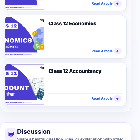
Read Article
→
Class 12 Economics
Read Article
→
Class 12 Accountancy
Read Article
→
Discussion
💬
Share a helpful question, idea, or explanation with other