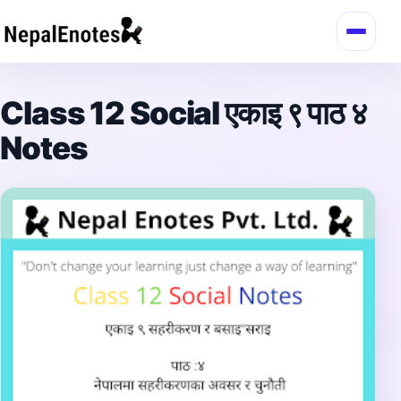
Skip to content
Class 12 Social एकाइ ९ पाठ ४
Notes
→
Login / Register