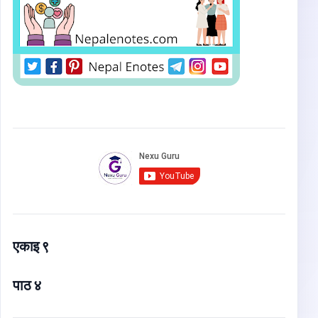
एकाइ ९
पाठ ४